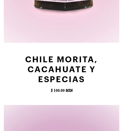
AGREGAR AL CARRITO
CHILE MORITA,
CACAHUATE Y
ESPECIAS
$ 100.00 MXN