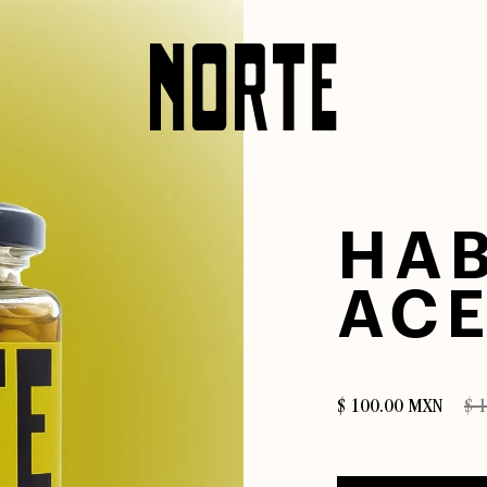
HAB
ACE
$ 100.00 MXN
$ 