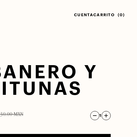
CUENTA
CARRITO
(0)
ANERO Y
ITUNAS
130.00 MXN
1