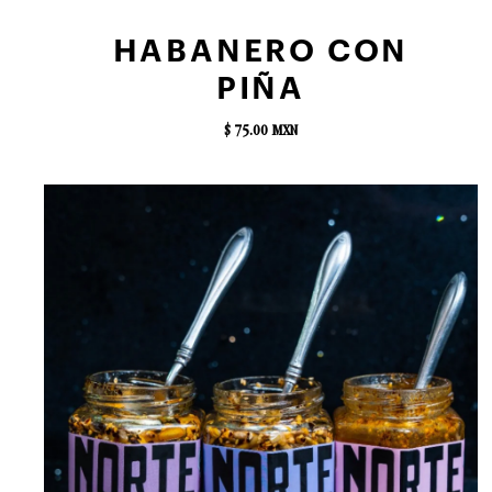
AGREGAR AL CARRITO
HABANERO CON
PIÑA
$ 75.00 MXN