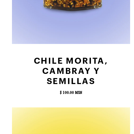
AGREGAR AL CARRITO
CHILE MORITA,
CAMBRAY Y
SEMILLAS
$ 100.00 MXN