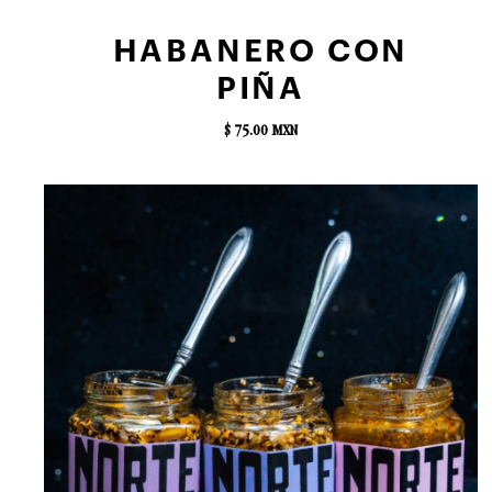
AGREGAR AL CARRITO
HABANERO CON
PIÑA
$ 75.00 MXN