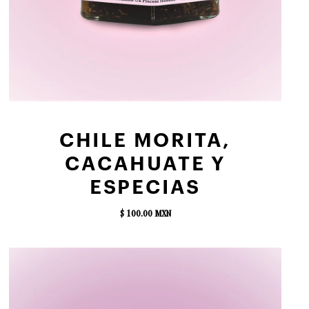
AGREGAR AL CARRITO
CHILE MORITA,
CACAHUATE Y
ESPECIAS
$ 100.00 MXN