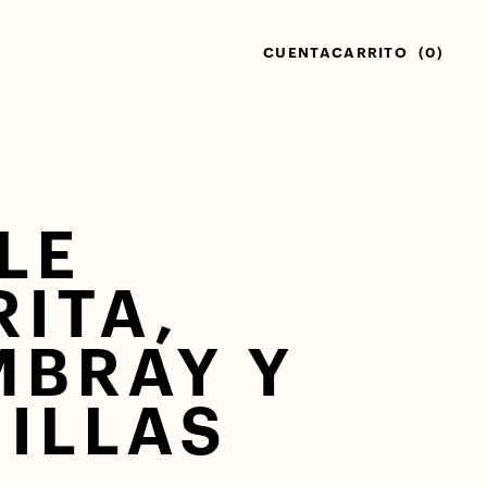
CUENTA
CARRITO
(0)
LE
ITA,
BRAY Y
ILLAS