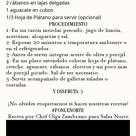
2 rábanos en lajas delgadas
1 aguacate en cubos
1/3 Hoja de Plátano para servir (opcional)
PROCEDIMIENTO
1️-En un tazón mezclar pescado, jugo de limón,
aceitunas, alcaparras y sal.
2️-Reposar 20 minutos a temperatura ambiente o
en el refrigerador.
3️-Antes de servir integrar aceite de oliva y perejil.
4️-En un plato extendido colocar hoja de plátano,
ceviche, aguacate, rábanos, elotitos y un poco más
de perejil picado. Sal de ser necesario.
5️-Servir acompañado de galletas saladas o
tostadas.
Y DISFRUTA :)
¡No olvides etiquetarnos si haces nuestras recetas!
#PONLENORTE
Receta por Chef Olga Zambrano para Salsa Norte